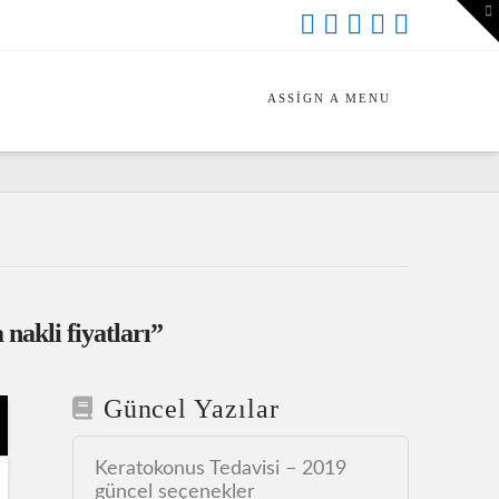
To
th
Wi
ASSIGN A MENU
nakli fiyatları”
Güncel Yazılar
Keratokonus Tedavisi – 2019
güncel seçenekler