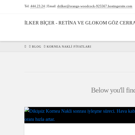
Tel:
444.23.24
| Email:
drilker@orange-woodcock-925567.hostingersite.com
İLKER BIÇER - RETINA VE GLOKOM GÖZ CERRA
HOME
BLOG
KORNEA NAKLI FIYATLARI
Below you'll find