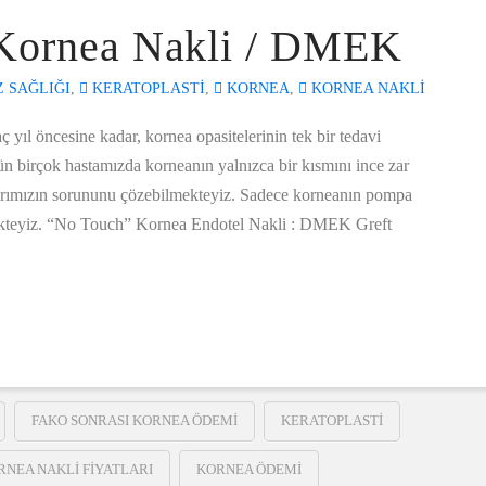
z Kornea Nakli / DMEK
 SAĞLIĞI
,
KERATOPLASTI
,
KORNEA
,
KORNEA NAKLI
aç yıl öncesine kadar, kornea opasitelerinin tek bir tedavi
ün birçok hastamızda korneanın yalnızca bir kısmını ince zar
rımızın sorununu çözebilmekteyiz. Sadece korneanın pompa
mekteyiz. “No Touch” Kornea Endotel Nakli : DMEK Greft
FAKO SONRASI KORNEA ÖDEMI
KERATOPLASTI
RNEA NAKLI FIYATLARI
KORNEA ÖDEMI