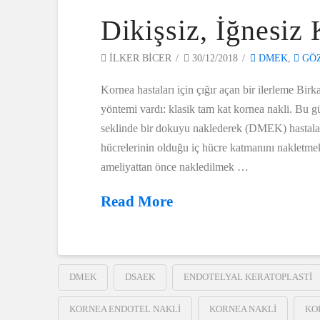
Dikişsiz, İğnesi
ILKER BICER
30/12/2018
DMEK
,
GÖZ
Kornea hastaları için çığır açan bir ilerleme Birk
yöntemi vardı: klasik tam kat kornea nakli. Bu g
seklinde bir dokuyu naklederek (DMEK) hastala
hücrelerinin olduğu iç hücre katmanını naklet
ameliyattan önce nakledilmek …
Read More
DMEK
DSAEK
ENDOTELYAL KERATOPLASTI
KORNEA ENDOTEL NAKLI
KORNEA NAKLI
KO