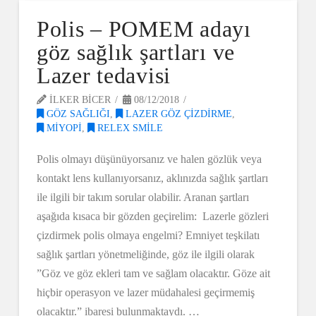
Polis – POMEM adayı
göz sağlık şartları ve
Lazer tedavisi
ILKER BICER
08/12/2018
GÖZ SAĞLIĞI
,
LAZER GÖZ ÇIZDIRME
,
MIYOPI
,
RELEX SMILE
Polis olmayı düşünüyorsanız ve halen gözlük veya
kontakt lens kullanıyorsanız, aklınızda sağlık şartları
ile ilgili bir takım sorular olabilir. Aranan şartları
aşağıda kısaca bir gözden geçirelim: Lazerle gözleri
çizdirmek polis olmaya engelmi? Emniyet teşkilatı
sağlık şartları yönetmeliğinde, göz ile ilgili olarak
”Göz ve göz ekleri tam ve sağlam olacaktır. Göze ait
hiçbir operasyon ve lazer müdahalesi geçirmemiş
olacaktır.” ibaresi bulunmaktaydı. …