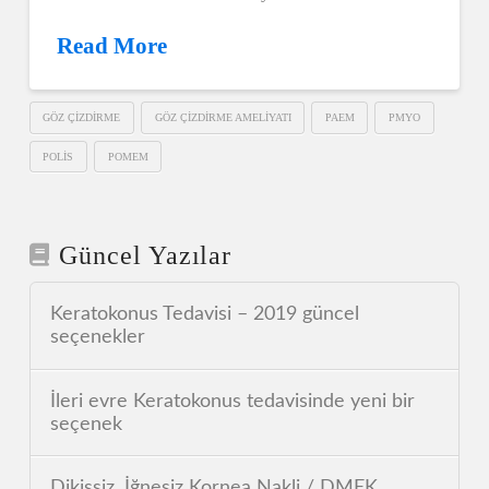
Read More
GÖZ ÇIZDIRME
GÖZ ÇIZDIRME AMELIYATI
PAEM
PMYO
POLIS
POMEM
Güncel Yazılar
Keratokonus Tedavisi – 2019 güncel
seçenekler
İleri evre Keratokonus tedavisinde yeni bir
seçenek
Dikişsiz, İğnesiz Kornea Nakli / DMEK