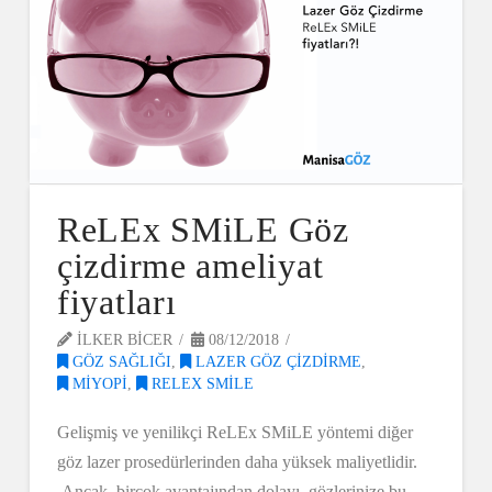
ReLEx SMiLE Göz
çizdirme ameliyat
fiyatları
ILKER BICER
08/12/2018
GÖZ SAĞLIĞI
,
LAZER GÖZ ÇIZDIRME
,
MIYOPI
,
RELEX SMILE
Gelişmiş ve yenilikçi ReLEx SMiLE yöntemi diğer
göz lazer prosedürlerinden daha yüksek maliyetlidir.
Ancak, birçok avantajından dolayı, gözlerinize bu