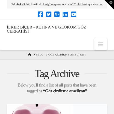
To
Tel:
444.23.24
| Email:
drilker@orange-woodcock-925567.hostingersite.com
th
Wi
İLKER BIÇER - RETINA VE GLOKOM GÖZ
CERRAHISI
Nav
HOME
BLOG
GÖZ ÇIZDIRME AMELIYATI
Tag Archive
Below you'll find a list of all posts that have been
tagged as
“Göz çizdirme ameliyatı”