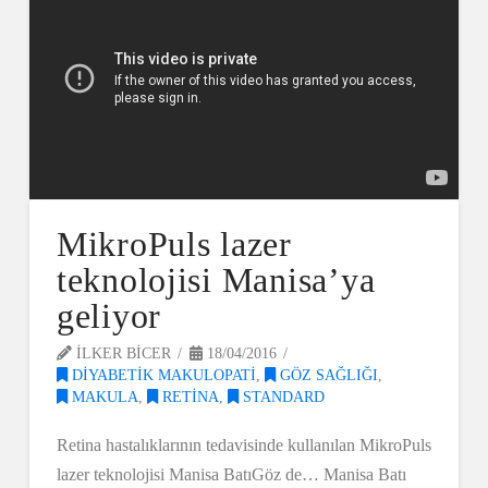
MikroPuls lazer
teknolojisi Manisa’ya
geliyor
ILKER BICER
18/04/2016
DIYABETIK MAKULOPATI
,
GÖZ SAĞLIĞI
,
MAKULA
,
RETINA
,
STANDARD
Retina hastalıklarının tedavisinde kullanılan MikroPuls
lazer teknolojisi Manisa BatıGöz de… Manisa Batı