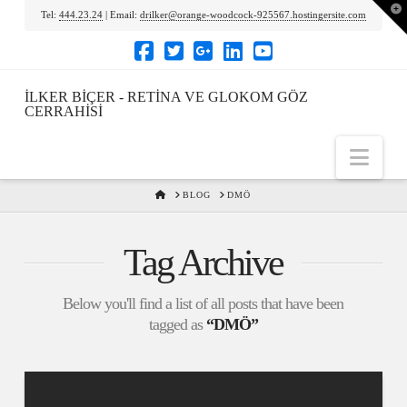
To
Tel:
444.23.24
| Email:
drilker@orange-woodcock-925567.hostingersite.com
th
Wi
İLKER BIÇER - RETINA VE GLOKOM GÖZ
CERRAHISI
Nav
HOME
BLOG
DMÖ
Tag Archive
Below you'll find a list of all posts that have been
tagged as
“DMÖ”