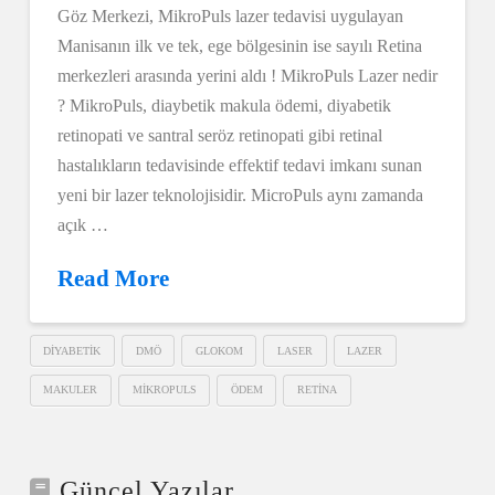
Göz Merkezi, MikroPuls lazer tedavisi uygulayan
Manisanın ilk ve tek, ege bölgesinin ise sayılı Retina
merkezleri arasında yerini aldı ! MikroPuls Lazer nedir
? MikroPuls, diaybetik makula ödemi, diyabetik
retinopati ve santral seröz retinopati gibi retinal
hastalıkların tedavisinde effektif tedavi imkanı sunan
yeni bir lazer teknolojisidir. MicroPuls aynı zamanda
açık …
Read More
DIYABETIK
DMÖ
GLOKOM
LASER
LAZER
MAKULER
MIKROPULS
ÖDEM
RETINA
Güncel Yazılar