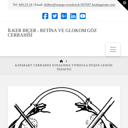
To
Tel:
444.23.24
| Email:
drilker@orange-woodcock-925567.hostingersite.com
th
Wi
İLKER BIÇER - RETINA VE GLOKOM GÖZ
CERRAHISI
Nav
HOME
KATARAKT CERRAHISI ESNASINDA VITREUSA DÜŞEN LENSIN
TEDAVISI