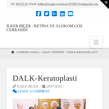
To
Tel:
444.23.24
| Email:
drilker@orange-woodcock-925567.hostingersite.com
th
Wi
İLKER BIÇER - RETINA VE GLOKOM GÖZ
CERRAHISI
Nav
HOME
KORNEA NAKLI – DALK YÖNTEMI
DALK-KERATOPLASTI
DALK-Keratoplasti
ILKER BICER
28/07/2014
LEAVE A COMMENT