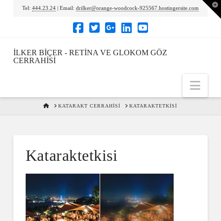
To
Tel:
444.23.24
| Email:
drilker@orange-woodcock-925567.hostingersite.com
th
Wi
İLKER BIÇER - RETINA VE GLOKOM GÖZ
CERRAHISI
Nav
HOME
KATARAKT CERRAHISI
KATARAKTETKISI
Kataraktetkisi