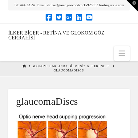
To
Tel:
444.23.24
| Email:
drilker@orange-woodcock-925567.hostingersite.com
th
Wi
İLKER BIÇER - RETINA VE GLOKOM GÖZ
CERRAHISI
Nav
HOME
GLOKOM: HAKKINDA BILMENIZ GEREKENLER
GLAUCOMADISCS
glaucomaDiscs