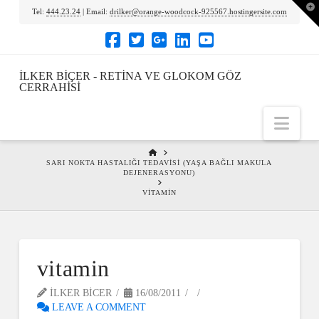
To
Tel:
444.23.24
| Email:
drilker@orange-woodcock-925567.hostingersite.com
th
Wi
İLKER BIÇER - RETINA VE GLOKOM GÖZ
CERRAHISI
Nav
HOME
SARI NOKTA HASTALIĞI TEDAVISI (YAŞA BAĞLI MAKULA
DEJENERASYONU)
VITAMIN
vitamin
ILKER BICER
16/08/2011
LEAVE A COMMENT